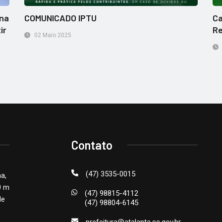
 na
COMUNICADO IPTU
Ca
ir
Re
02 Maio 2025
Contato
(47) 3535-0015
na,
0 m
(47) 98815-4112
de
(47) 98804-6145
prefeitura@atalanta.sc.gov.br