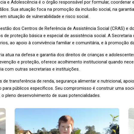
ncia e Adolescência é o órgão responsável por formular, coordenar e 
adãos. Sua atuação foca na promoção da inclusão social, na garanti
em situação de vulnerabilidade e risco social.
 gestão dos Centros de Referência de Assistência Social (CRAS) e d
s de proteção básica e especial de assistência social. A Secretari
rios, ao apoio à convivência familiar e comunitária, e à promoção d
ria atua na defesa e garantia dos direitos de crianças e adolescent
revenção e proteção, oferece acolhimento institucional quando nec
ia com outras secretarias e instituições.
e transferência de renda, segurança alimentar e nutricional, apoio 
o para públicos específicos. Seu compromisso é construir uma soci
 o pleno desenvolvimento de suas potencialidades.