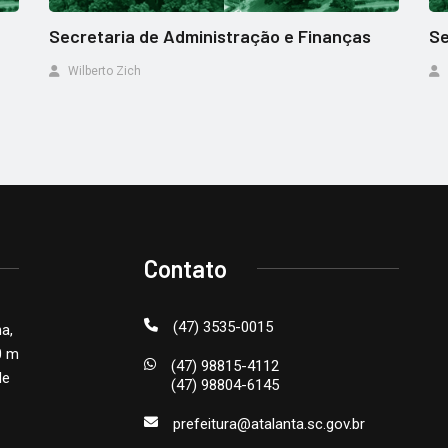
Secretaria de Administração e Finanças
Se
Wilberto Zich
Contato
(47) 3535-0015
na,
0 m
(47) 98815-4112
de
(47) 98804-6145
prefeitura@atalanta.sc.gov.br