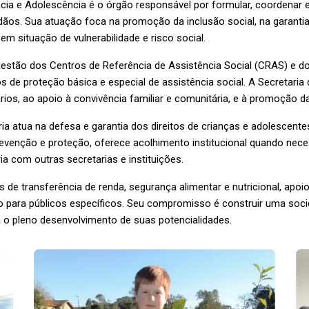
ncia e Adolescência é o órgão responsável por formular, coordenar e 
adãos. Sua atuação foca na promoção da inclusão social, na garanti
em situação de vulnerabilidade e risco social.
 gestão dos Centros de Referência de Assistência Social (CRAS) e d
s de proteção básica e especial de assistência social. A Secretari
rios, ao apoio à convivência familiar e comunitária, e à promoção d
ria atua na defesa e garantia dos direitos de crianças e adolescent
revenção e proteção, oferece acolhimento institucional quando nec
ia com outras secretarias e instituições.
e transferência de renda, segurança alimentar e nutricional, apoio 
o para públicos específicos. Seu compromisso é construir uma soci
 o pleno desenvolvimento de suas potencialidades.