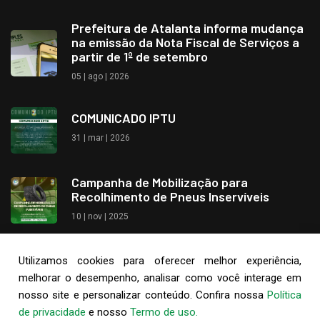
Prefeitura de Atalanta informa mudança
na emissão da Nota Fiscal de Serviços a
partir de 1º de setembro
05 | ago | 2026
COMUNICADO IPTU
31 | mar | 2026
Campanha de Mobilização para
Recolhimento de Pneus Inservíveis
10 | nov | 2025
Utilizamos cookies para oferecer melhor experiência,
melhorar o desempenho, analisar como você interage em
© 2026 Prefeitura Municipal de Atalanta - Todos os direitos
nosso site e personalizar conteúdo. Confira nossa
Política
reservados.
Política de Privacidade
|
Termos de Uso
|
de privacidade
e nosso
Termo de uso.
Acessibilidade
|
Mapa do Site